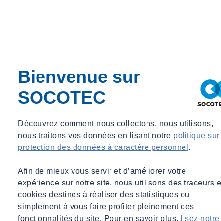
Bienvenue sur
SOCOTEC
Découvrez comment nous collectons, nous utilisons,
nous traitons vos données en lisant notre
politique sur
SOCOTEC Formation Construction
protection des données à caractère personnel
.
formation.construction@socotec.com
Afin de mieux vous servir et d’améliorer votre
Pourquoi se former aux outils digitaux
expérience sur notre site, nous utilisons des traceurs e
dans le BTP ?
cookies destinés à réaliser des statistiques ou
simplement à vous faire profiter pleinement des
L’évolution rapide du secteur impose de nouvelles compétences :
fonctionnalités du site. Pour en savoir plus,
lisez notre