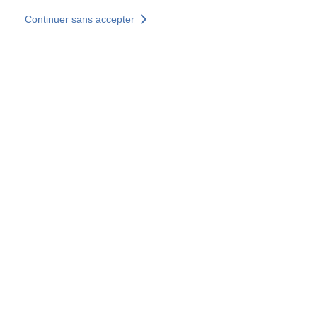
Aller au contenu principal
Continuer sans accepter
Nos solutions
Découvrir +
Plus de résultats
Votre panier est vide
Consulter nos solutions
Tous les sites
Sites pays
Groupe SOCOTEC
Allemagne
Belgique