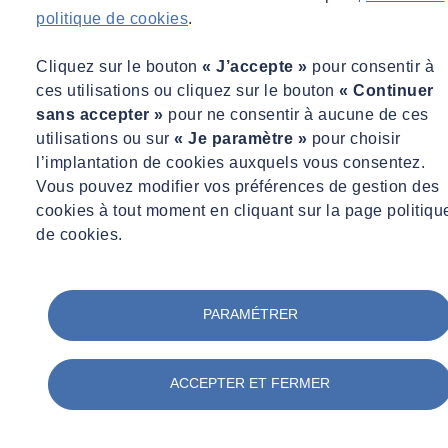
politique de cookies
.
Les maîtres d’ouvrage exigent désormais des
livrables BIM
normalisés.
Cliquez sur le bouton
« J’accepte »
pour consentir à
La
modélisation 3D
s’impose pour concevoir, anticiper et
ces utilisations ou cliquez sur le bouton
« Continuer
suivre chaque étape d’un projet.
sans accepter »
pour ne consentir à aucune de ces
Les
logiciels digitaux
(Revit, Navisworks, Solibri, etc.) et les
utilisations ou sur
« Je paramètre »
pour choisir
applications IoT
améliorent le suivi chantier et réduisent les
l’implantation de cookies auxquels vous consentez.
erreurs humaines.
Vous pouvez modifier vos préférences de gestion des
L’
intelligence artificielle
fait son entrée pour automatiser
cookies à tout moment en cliquant sur la page politiqu
certaines tâches répétitives et optimiser la gestion des modèles.
de cookies.
Former vos équipes aux
outils digitaux BTP
est donc un
levier
stratégique
pour :
PARAMÉTRER
Gagner en compétitivité
face à la concurrence,
Réduire les coûts
liés aux erreurs ou reprises,
Garantir la qualité
et la conformité de vos livrables,
ACCEPTER ET FERMER
Optimiser les délais
et améliorer la planification des
chantiers.