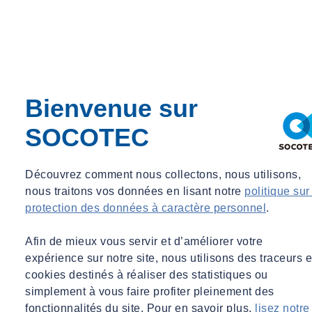
Bienvenue sur
SOCOTEC
Découvrez comment nous collectons, nous utilisons,
nous traitons vos données en lisant notre
politique sur
SOCOTEC Formation Construction
protection des données à caractère personnel
.
formation.construction@socotec.com
Afin de mieux vous servir et d’améliorer votre
Pourquoi se former aux outils digitaux
expérience sur notre site, nous utilisons des traceurs e
dans le BTP ?
cookies destinés à réaliser des statistiques ou
simplement à vous faire profiter pleinement des
L’évolution rapide du secteur impose de nouvelles compétences :
fonctionnalités du site. Pour en savoir plus,
lisez notre