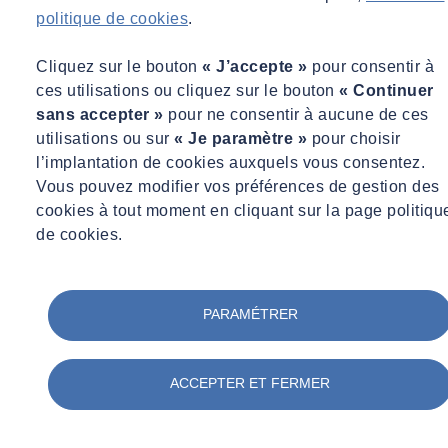
politique de cookies
.
Les maîtres d’ouvrage exigent désormais des
livrables BIM
normalisés.
Cliquez sur le bouton
« J’accepte »
pour consentir à
La
modélisation 3D
s’impose pour concevoir, anticiper et
ces utilisations ou cliquez sur le bouton
« Continuer
suivre chaque étape d’un projet.
sans accepter »
pour ne consentir à aucune de ces
Les
logiciels digitaux
(Revit, Navisworks, Solibri, etc.) et les
utilisations ou sur
« Je paramètre »
pour choisir
applications IoT
améliorent le suivi chantier et réduisent les
l’implantation de cookies auxquels vous consentez.
erreurs humaines.
Vous pouvez modifier vos préférences de gestion des
L’
intelligence artificielle
fait son entrée pour automatiser
cookies à tout moment en cliquant sur la page politiqu
certaines tâches répétitives et optimiser la gestion des modèles.
de cookies.
Former vos équipes aux
outils digitaux BTP
est donc un
levier
stratégique
pour :
PARAMÉTRER
Gagner en compétitivité
face à la concurrence,
Réduire les coûts
liés aux erreurs ou reprises,
Garantir la qualité
et la conformité de vos livrables,
ACCEPTER ET FERMER
Optimiser les délais
et améliorer la planification des
chantiers.