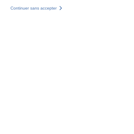
Aller au contenu principal
Continuer sans accepter
Nos solutions
Découvrir +
Plus de résultats
Votre panier est vide
Consulter nos solutions
Tous les sites
Sites pays
Groupe SOCOTEC
Allemagne
Belgique